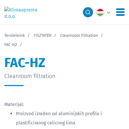
Területeink
TISZTATÉR
Cleanroom Filtration
FAC-HZ
FAC-HZ
Cleanroom filtration
Materijal:
Proizvod izraden od aluminijskih profila i
plastificiranog celicnog lima